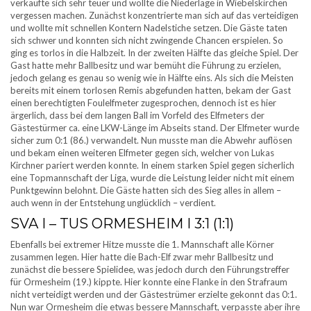
verkaufte sich sehr teuer und wollte die Niederlage in Wiebelskirchen
vergessen machen. Zunächst konzentrierte man sich auf das verteidigen
und wollte mit schnellen Kontern Nadelstiche setzen. Die Gäste taten
sich schwer und konnten sich nicht zwingende Chancen erspielen. So
ging es torlos in die Halbzeit. In der zweiten Hälfte das gleiche Spiel. Der
Gast hatte mehr Ballbesitz und war bemüht die Führung zu erzielen,
jedoch gelang es genau so wenig wie in Hälfte eins. Als sich die Meisten
bereits mit einem torlosen Remis abgefunden hatten, bekam der Gast
einen berechtigten Foulelfmeter zugesprochen, dennoch ist es hier
ärgerlich, dass bei dem langen Ball im Vorfeld des Elfmeters der
Gästestürmer ca. eine LKW-Länge im Abseits stand. Der Elfmeter wurde
sicher zum 0:1 (86.) verwandelt. Nun musste man die Abwehr auflösen
und bekam einen weiteren Elfmeter gegen sich, welcher von Lukas
Kirchner pariert werden konnte. In einem starken Spiel gegen sicherlich
eine Topmannschaft der Liga, wurde die Leistung leider nicht mit einem
Punktgewinn belohnt. Die Gäste hatten sich des Sieg alles in allem –
auch wenn in der Entstehung unglücklich – verdient.
SVA I – TUS ORMESHEIM I 3:1 (1:1)
Ebenfalls bei extremer Hitze musste die 1. Mannschaft alle Körner
zusammen legen. Hier hatte die Bach-Elf zwar mehr Ballbesitz und
zunächst die bessere Spielidee, was jedoch durch den Führungstreffer
für Ormesheim (19.) kippte. Hier konnte eine Flanke in den Strafraum
nicht verteidigt werden und der Gästestrümer erzielte gekonnt das 0:1.
Nun war Ormesheim die etwas bessere Mannschaft, verpasste aber ihre