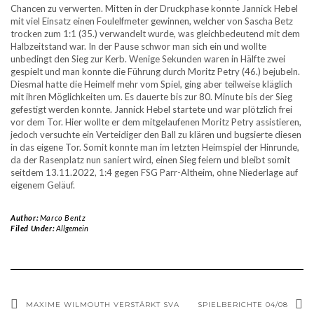
Chancen zu verwerten. Mitten in der Druckphase konnte Jannick Hebel
mit viel Einsatz einen Foulelfmeter gewinnen, welcher von Sascha Betz
trocken zum 1:1 (35.) verwandelt wurde, was gleichbedeutend mit dem
Halbzeitstand war. In der Pause schwor man sich ein und wollte
unbedingt den Sieg zur Kerb. Wenige Sekunden waren in Hälfte zwei
gespielt und man konnte die Führung durch Moritz Petry (46.) bejubeln.
Diesmal hatte die Heimelf mehr vom Spiel, ging aber teilweise kläglich
mit ihren Möglichkeiten um. Es dauerte bis zur 80. Minute bis der Sieg
gefestigt werden konnte. Jannick Hebel startete und war plötzlich frei
vor dem Tor. Hier wollte er dem mitgelaufenen Moritz Petry assistieren,
jedoch versuchte ein Verteidiger den Ball zu klären und bugsierte diesen
in das eigene Tor. Somit konnte man im letzten Heimspiel der Hinrunde,
da der Rasenplatz nun saniert wird, einen Sieg feiern und bleibt somit
seitdem 13.11.2022, 1:4 gegen FSG Parr-Altheim, ohne Niederlage auf
eigenem Geläuf.
Author:
Marco Bentz
Filed Under:
Allgemein
MAXIME WILMOUTH VERSTÄRKT SVA
SPIELBERICHTE 04/08