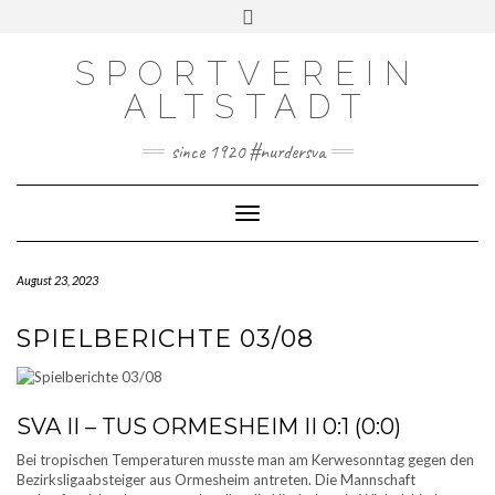
SPORTVEREIN
DOWNLOADS
ALTSTADT
IMPRESSUM
COOKIE-RICHTLINIE (EU)
since 1920 #nurdersva
DATENSCHUTZERKLÄRUNG
Toggle Navigation
August 23, 2023
SPIELBERICHTE 03/08
SVA II – TUS ORMESHEIM II 0:1 (0:0)
Bei tropischen Temperaturen musste man am Kerwesonntag gegen den
Bezirksligaabsteiger aus Ormesheim antreten. Die Mannschaft