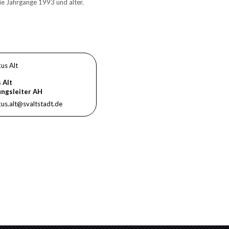
ie Jahrgänge 1993 und älter.
 Alt
ungsleiter AH
us.alt@svaltstadt.de