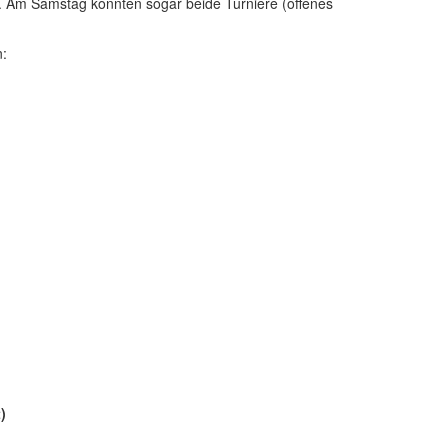
. Am Samstag konnten sogar beide Turniere (offenes
n:
)