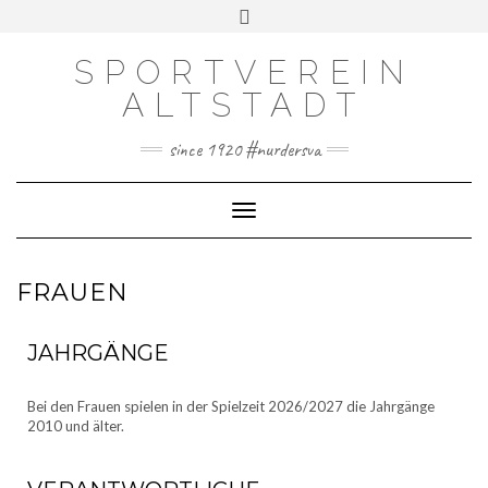
SPORTVEREIN
DOWNLOADS
ALTSTADT
IMPRESSUM
COOKIE-RICHTLINIE (EU)
since 1920 #nurdersva
DATENSCHUTZERKLÄRUNG
Toggle Navigation
FRAUEN
JAHRGÄNGE
Bei den Frauen spielen in der Spielzeit 2026/2027 die Jahrgänge
2010 und älter.