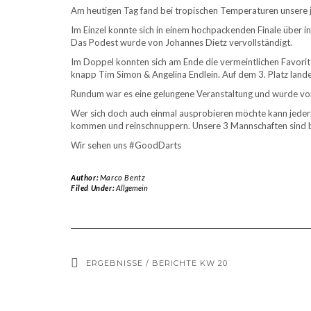
Am heutigen Tag fand bei tropischen Temperaturen unsere jä
Im Einzel konnte sich in einem hochpackenden Finale über i
Das Podest wurde von Johannes Dietz vervollständigt.
Im Doppel konnten sich am Ende die vermeintlichen Favorit
knapp Tim Simon & Angelina Endlein. Auf dem 3. Platz land
Rundum war es eine gelungene Veranstaltung und wurde vom 
Wer sich doch auch einmal ausprobieren möchte kann jederz
kommen und reinschnuppern. Unsere 3 Mannschaften sind be
Wir sehen uns #GoodDarts
Author:
Marco Bentz
Filed Under:
Allgemein
ERGEBNISSE / BERICHTE KW 20