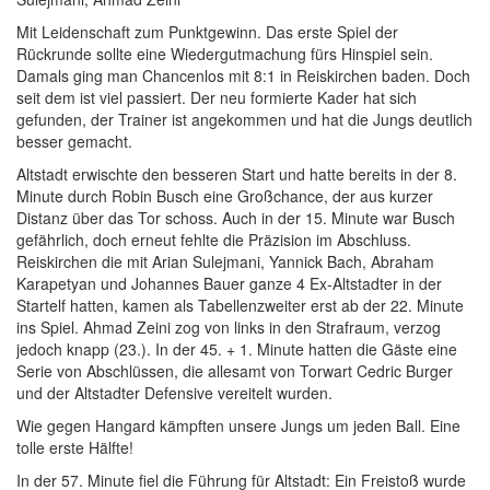
Mit Leidenschaft zum Punktgewinn. Das erste Spiel der
Rückrunde sollte eine Wiedergutmachung fürs Hinspiel sein.
Damals ging man Chancenlos mit 8:1 in Reiskirchen baden. Doch
seit dem ist viel passiert. Der neu formierte Kader hat sich
gefunden, der Trainer ist angekommen und hat die Jungs deutlich
besser gemacht.
Altstadt erwischte den besseren Start und hatte bereits in der 8.
Minute durch Robin Busch eine Großchance, der aus kurzer
Distanz über das Tor schoss. Auch in der 15. Minute war Busch
gefährlich, doch erneut fehlte die Präzision im Abschluss.
Reiskirchen die mit Arian Sulejmani, Yannick Bach, Abraham
Karapetyan und Johannes Bauer ganze 4 Ex-Altstadter in der
Startelf hatten, kamen als Tabellenzweiter erst ab der 22. Minute
ins Spiel. Ahmad Zeini zog von links in den Strafraum, verzog
jedoch knapp (23.). In der 45. + 1. Minute hatten die Gäste eine
Serie von Abschlüssen, die allesamt von Torwart Cedric Burger
und der Altstadter Defensive vereitelt wurden.
Wie gegen Hangard kämpften unsere Jungs um jeden Ball. Eine
tolle erste Hälfte!
In der 57. Minute fiel die Führung für Altstadt: Ein Freistoß wurde