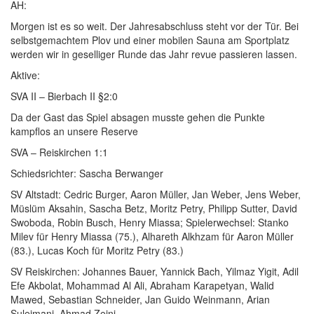
AH:
Morgen ist es so weit. Der Jahresabschluss steht vor der Tür. Bei
selbstgemachtem Plov und einer mobilen Sauna am Sportplatz
werden wir in geselliger Runde das Jahr revue passieren lassen.
Aktive:
SVA II – Bierbach II §2:0
Da der Gast das Spiel absagen musste gehen die Punkte
kampflos an unsere Reserve
SVA – Reiskirchen 1:1
Schiedsrichter: Sascha Berwanger
SV Altstadt: Cedric Burger, Aaron Müller, Jan Weber, Jens Weber,
Müslüm Aksahin, Sascha Betz, Moritz Petry, Philipp Sutter, David
Swoboda, Robin Busch, Henry Miassa; Spielerwechsel: Stanko
Milev für Henry Miassa (75.), Alhareth Alkhzam für Aaron Müller
(83.), Lucas Koch für Moritz Petry (83.)
SV Reiskirchen: Johannes Bauer, Yannick Bach, Yilmaz Yigit, Adil
Efe Akbolat, Mohammad Al Ali, Abraham Karapetyan, Walid
Mawed, Sebastian Schneider, Jan Guido Weinmann, Arian
Sulejmani, Ahmad Zeini