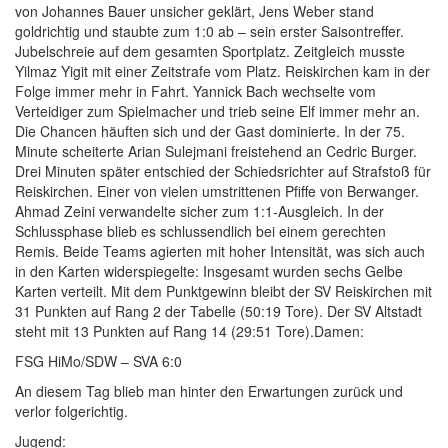
von Johannes Bauer unsicher geklärt, Jens Weber stand
goldrichtig und staubte zum 1:0 ab – sein erster Saisontreffer.
Jubelschreie auf dem gesamten Sportplatz. Zeitgleich musste
Yilmaz Yigit mit einer Zeitstrafe vom Platz. Reiskirchen kam in der
Folge immer mehr in Fahrt. Yannick Bach wechselte vom
Verteidiger zum Spielmacher und trieb seine Elf immer mehr an.
Die Chancen häuften sich und der Gast dominierte. In der 75.
Minute scheiterte Arian Sulejmani freistehend an Cedric Burger.
Drei Minuten später entschied der Schiedsrichter auf Strafstoß für
Reiskirchen. Einer von vielen umstrittenen Pfiffe von Berwanger.
Ahmad Zeini verwandelte sicher zum 1:1-Ausgleich. In der
Schlussphase blieb es schlussendlich bei einem gerechten
Remis. Beide Teams agierten mit hoher Intensität, was sich auch
in den Karten widerspiegelte: Insgesamt wurden sechs Gelbe
Karten verteilt. Mit dem Punktgewinn bleibt der SV Reiskirchen mit
31 Punkten auf Rang 2 der Tabelle (50:19 Tore). Der SV Altstadt
steht mit 13 Punkten auf Rang 14 (29:51 Tore).Damen:
FSG HiMo/SDW – SVA 6:0
An diesem Tag blieb man hinter den Erwartungen zurück und
verlor folgerichtig.
Jugend: