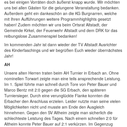
es bei einigen Vorräten doch äußerst knapp wurde. Wir möchten
uns bei allen Gästen für die gelungene Veranstaltung bedanken.
Außerdem geht ein dankeschön an die KG Burgnarren, welche
mit Ihren Aufführungen weitere Programmhighlights gesetzt
haben! Zudem möchten wir uns beim Ortsrat Altstadt, der
Gemeinde Kirkel, der Feuerwehr Altstadt und dem DRK für das
reibungslose Zusammenspiel bedanken!
Im kommenden Jahr ist dann wieder der TV Altstadt Ausrichter
des Kinderfaschings und wir begrüßen Euch wieder übernächstes
Jahr!
AH
Unsere alten Herren traten beim AH Turnier in Erbach an. Ohne
nominellen Torwart zeigte man eine teils ansprechende Leistung.
Im 1. Spiel führte man schnell durch Tore von Peter Bauer und
Marco Bentz mit 2:0 gegen die SG Erbach, den späteren
Turniersieger. Durch eine verunglückte Flanke konnten die
Erbacher den Anschluss erzielen. Leider nutzte man seine vielen
Möglichkeiten nicht und musste am Ende den Ausgleich
hinnehmen. Gegen den SV Altheim zeigte man sicherlich die
schlechteste Leistung des Tages. Nach einem schnellen 2:0 für
Altheim konnte Peter Bauer auf 2:1 verkürzen. Im Gegenzug