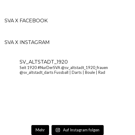
SVA X FACEBOOK
SVA X INSTAGRAM
SV_ALTSTADT_1920
Seit 1920 #NurDerSVA
@sv_altstadt_1920_frauen
@sv_altstadt_darts Fussball | Darts | Boule | Rad
Mehr
Auf Instagram folgen