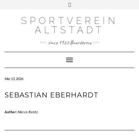
Skip
Toggle
to
header
content
SPORTVEREIN
DOWNLOADS
ALTSTADT
IMPRESSUM
COOKIE-RICHTLINIE (EU)
since 1920 #nurdersva
DATENSCHUTZERKLÄRUNG
Toggle Navigation
Mai 13, 2026
SEBASTIAN EBERHARDT
Author:
Marco Bentz