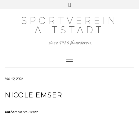
SPORTVEREIN
DOWNLOADS
ALTSTADT
IMPRESSUM
COOKIE-RICHTLINIE (EU)
since 1920 #nurdersva
DATENSCHUTZERKLÄRUNG
Toggle Navigation
Mai 12, 2026
NICOLE EMSER
Author:
Marco Bentz